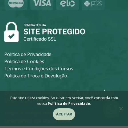
Política de Privacidade
Política de Cookies
Termos e Condições dos Cursos
Política de Troca e Devolução
© 2024. INSTITUTO FLORESTA MÃE DA AMAZÔNIA
Este site utiliza cookies. Ao clicar em Aceitar, você concorda com
LTDA - CNPJ: 27765414/0001-68.
nossa
Política de Privacidade.
Todos os direitos reservados.
ACEITAR
Desenvolvido por
Digital Bees