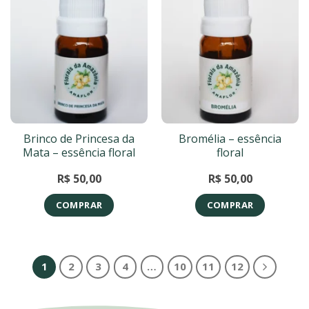
Brinco de Princesa da
Bromélia – essência
Mata – essência floral
floral
R$
50,00
R$
50,00
COMPRAR
COMPRAR
1
2
3
4
…
10
11
12