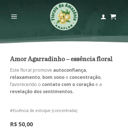
Skip
to
content
Amor Agarradinho – essência floral
Este floral promove
autoconfiança
,
relaxamento
,
bom sono
e
concentração
,
favorecendo o
contato com o coração
e a
revelação dos sentimentos.
#Essência de estoque (concentrada)
R$
50,00