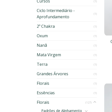
Cursos
(1)
Ciclo Intermediário -
(1)
Aprofundamento
2º Chakra
(1)
Oxum
(1)
Nanã
(1)
Mata Virgem
(1)
Terra
(1)
Grandes Árvores
(1)
Florais
(1)
Essências
(1)
Florais
(127)
Padrões de Alinhamento