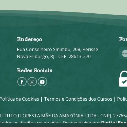
*
Endereço
Fo
Rua Conselheiro Sinimbu, 208, Perissê
Nova Friburgo, RJ - CEP: 28613-270
Redes Sociais
Política de Cookies
|
Termos e Condições dos Cursos
|
Polí
STITUTO FLORESTA MÃE DA AMAZÔNIA LTDA - CNPJ: 277654
Todos os direitos reservados. Desenvolvido por
Digital Bee