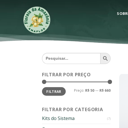
Skip
to
SOBR
content
SEARCH BUTTON
Search
for:
FILTRAR POR PREÇO
Preço
Preço
Preço:
R$ 50
—
R$ 660
FILTRAR
mínimo
máximo
FILTRAR POR CATEGORIA
Kits do Sistema
(7)