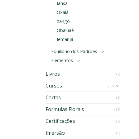
Iansã
Oxalá
Xangô
Obaluaê
Iemanjá
Equilíbrio dos Padrões
Elementos
Livros
(2)
Cursos
(17)
Cartas
(1)
Fórmulas Florais
(51)
Certificações
(3)
Imersão
(5)