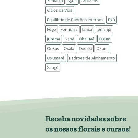
Yemanjá
Água
Arbustos
Ciclos da Vida
Equilíbrio de Padrões Internos
Exú
Fogo
Fórmulas
Iansã
Iemanjá
Jurema
Nanã
Obaluaê
Ogum
Orixás
Oxalá
Oxóssi
Oxum
Oxumaré
Padrões de Alinhamento
Xangô
Receba novidades sobre
os nossos florais e cursos!