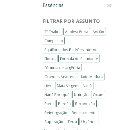
Essências
(69)
FILTRAR POR ASSUNTO
2º Chakra
Adolescência
Ancião
Compasso
Equilíbrio dos Padrões Internos
Florais
Fórmula de Estudante
Fórmula de Urgência
Grandes Árvores
Idade Madura
Livro
Mata Virgem
Nanã
Nanã Boroquê
Nutrição
Oxum
Parto
Perdão
Reconexão
Reintegração
Renascimento
Superação
Terra
Urgência