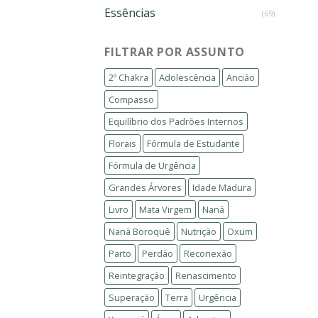
Essências
(69)
FILTRAR POR ASSUNTO
2º Chakra
Adolescência
Ancião
Compasso
Equilíbrio dos Padrões Internos
Florais
Fórmula de Estudante
Fórmula de Urgência
Grandes Árvores
Idade Madura
Livro
Mata Virgem
Nanã
Nanã Boroquê
Nutrição
Oxum
Parto
Perdão
Reconexão
Reintegração
Renascimento
Superação
Terra
Urgência