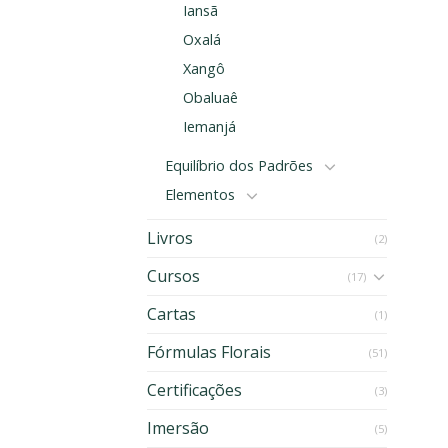
Iansã
Oxalá
Xangô
Obaluaê
Iemanjá
Equilíbrio dos Padrões
Elementos
Livros
(2)
Cursos
(17)
Cartas
(1)
Fórmulas Florais
(51)
Certificações
(3)
Imersão
(5)