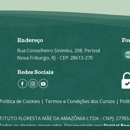
*
Endereço
Fo
Rua Conselheiro Sinimbu, 208, Perissê
Nova Friburgo, RJ - CEP: 28613-270
Redes Sociais
Política de Cookies
|
Termos e Condições dos Cursos
|
Polí
STITUTO FLORESTA MÃE DA AMAZÔNIA LTDA - CNPJ: 277654
Todos os direitos reservados. Desenvolvido por
Digital Bee