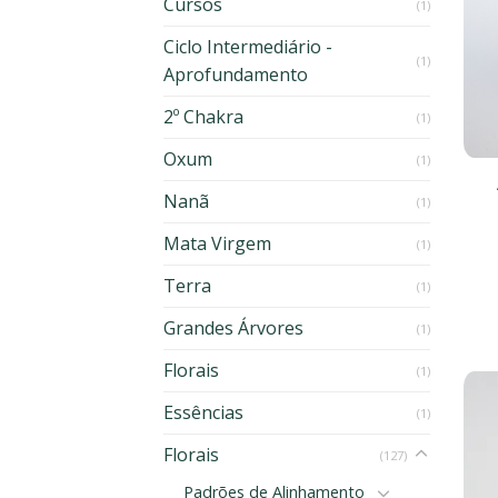
Cursos
(1)
Ciclo Intermediário -
(1)
Aprofundamento
2º Chakra
(1)
Oxum
(1)
Nanã
(1)
Mata Virgem
(1)
Terra
(1)
Grandes Árvores
(1)
Florais
(1)
Essências
(1)
Florais
(127)
Padrões de Alinhamento