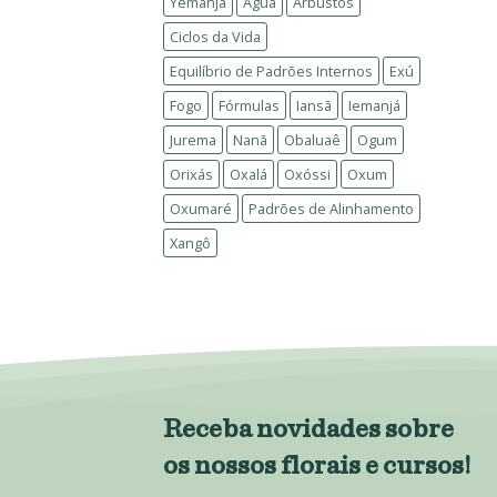
Yemanjá
Água
Arbustos
Ciclos da Vida
Equilíbrio de Padrões Internos
Exú
Fogo
Fórmulas
Iansã
Iemanjá
Jurema
Nanã
Obaluaê
Ogum
Orixás
Oxalá
Oxóssi
Oxum
Oxumaré
Padrões de Alinhamento
Xangô
Receba novidades sobre
os nossos florais e cursos!