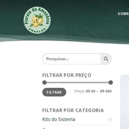
Skip
to
SOBR
content
SEARCH BUTTON
Search
for:
FILTRAR POR PREÇO
Preço
Preço
Preço:
R$ 50
—
R$ 660
FILTRAR
mínimo
máximo
FILTRAR POR CATEGORIA
Kits do Sistema
(7)