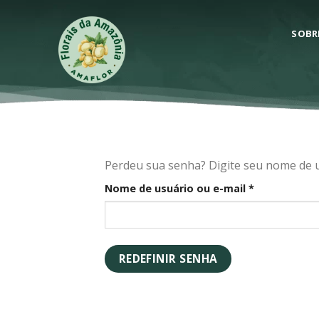
Skip
to
SOBR
content
Perdeu sua senha? Digite seu nome de u
Obrigatório
Nome de usuário ou e-mail
*
REDEFINIR SENHA