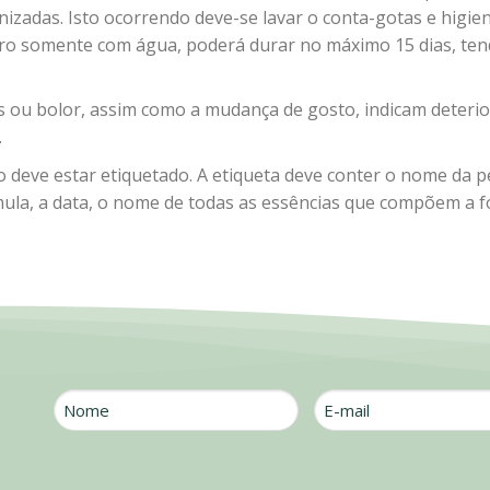
nizadas. Isto ocorrendo deve-se lavar o conta-gotas e higie
aro somente com água, poderá durar no máximo 15 dias, ten
s ou bolor, assim como a mudança de gosto, indicam deterio
.
 deve estar etiquetado. A etiqueta deve conter o nome da 
ula, a data, o nome de todas as essências que compõem a fó
Nome
E-
mail
*