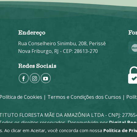
Endereço
Fo
Rua Conselheiro Sinimbu, 208, Perissê
Nova Friburgo, RJ - CEP: 28613-270
Redes Sociais
Política de Cookies
|
Termos e Condições dos Cursos
|
Polí
STITUTO FLORESTA MÃE DA AMAZÔNIA LTDA - CNPJ: 277654
Todos os direitos reservados. Desenvolvido por
Digital Bee
ies. Ao clicar em Aceitar, você concorda com nossa
Política de Pri