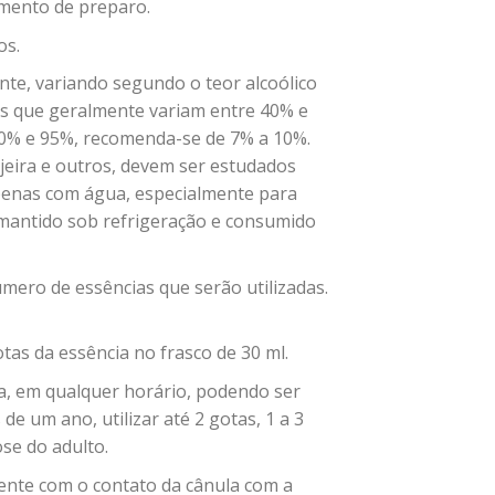
imento de preparo.
os.
nte, variando segundo o teor alcoólico
os que geralmente variam entre 40% e
e 80% e 95%, recomenda-se de 7% a 10%.
njeira e outros, devem ser estudados
penas com água, especialmente para
mantido sob refrigeração e consumido
número de essências que serão utilizadas.
tas da essência no frasco de 30 ml.
dia, em qualquer horário, podendo ser
e um ano, utilizar até 2 gotas, 1 a 3
se do adulto.
ente com o contato da cânula com a