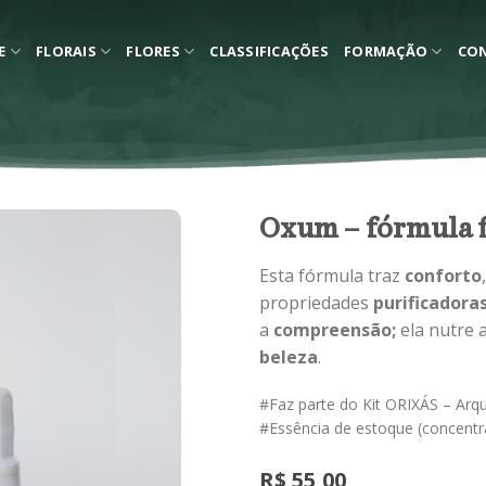
E
FLORAIS
FLORES
CLASSIFICAÇÕES
FORMAÇÃO
CO
Oxum – fórmula f
Esta fórmula traz
conforto
propriedades
purificadora
a
compreensão;
ela nutre
beleza
.
#Faz parte do Kit ORIXÁS – Arq
#Essência de estoque (concentr
R$
55,00