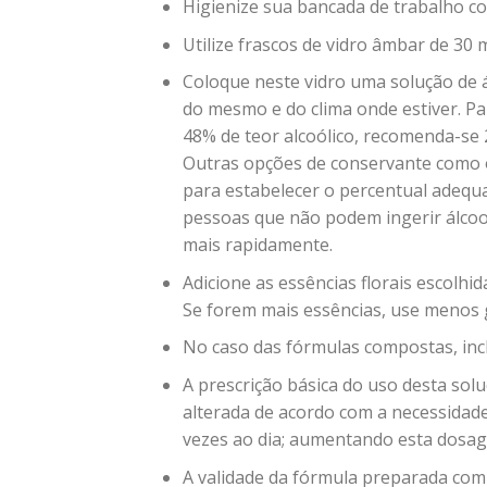
Higienize sua bancada de trabalho co
Utilize frascos de vidro âmbar de 30 
Coloque neste vidro uma solução de á
do mesmo e do clima onde estiver. P
48% de teor alcoólico, recomenda-se 2
Outras opções de conservante como o v
para estabelecer o percentual adequ
pessoas que não podem ingerir álco
mais rapidamente.
Adicione as essências florais escolhi
Se forem mais essências, use menos 
No caso das fórmulas compostas, incl
A prescrição básica do uso desta solu
alterada de acordo com a necessidade 
vezes ao dia; aumentando esta dosage
A validade da fórmula preparada com