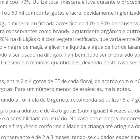
m álcool 70%. Utilize toca, máscara e luva durante o proced
ml ou 60 ml com conta-gotas e lacre, devidamente higienizad
gua mineral ou filtrada acrescida de 10% a 50% de conserva
ara conservantes como brandy, aguardente orgânica e outr
0% na diluição; o álcool vegetal retificado, que varia entr
inagre de maçã, a glicerina líquida, a água de flor de lara
ado a ser usado na diluição. Também pode ser preparado a
ol mesmo em mínimas quantidades, devendo neste caso ser 
das, entre 2 a 4 gotas de EE de cada floral, de acordo com o 
gotas. Para um número menor de essências, mais gotas.
uindo a Fórmula de Urgência, recomenda-se utilizar 5 a 7 go
ção para adultos é de 4 a 6 gotas (sublinguais) 4 vezes ao 
e a sensibilidade do usuário. No caso das crianças menores d
m e frequência conforme a idade da criança até atingir a do
 conservante é de 2 a 3 meses, tendo-se cuidados especialm