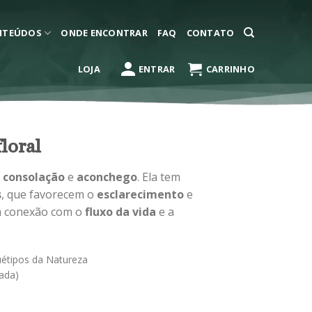
NTEÚDOS
ONDE ENCONTRAR
FAQ
CONTATO
LOJA
ENTRAR
CARRINHO
loral
,
consolação
e
aconchego
. Ela tem
s
, que favorecem o
esclarecimento
e
 a conexão com o
fluxo da vida
e a
uétipos da Natureza
ada)