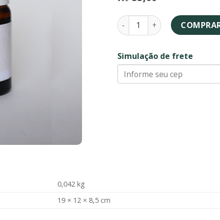
Oxum - fórmula floral quant
COMPRA
Simulação de frete
0,042 kg
19 × 12 × 8,5 cm