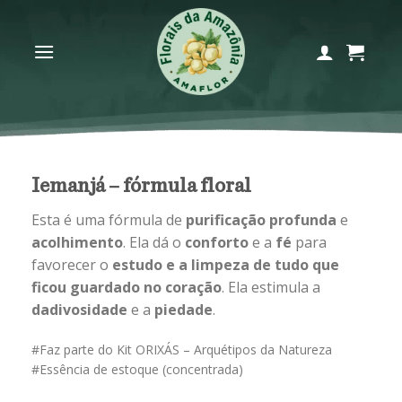
Skip
to
content
Iemanjá – fórmula floral
Esta é uma fórmula de
purificação profunda
e
acolhimento
. Ela dá o
conforto
e a
fé
para
favorecer o
estudo e a limpeza de tudo que
ficou guardado no coração
. Ela estimula a
dadivosidade
e a
piedade
.
#Faz parte do Kit ORIXÁS – Arquétipos da Natureza
#Essência de estoque (concentrada)