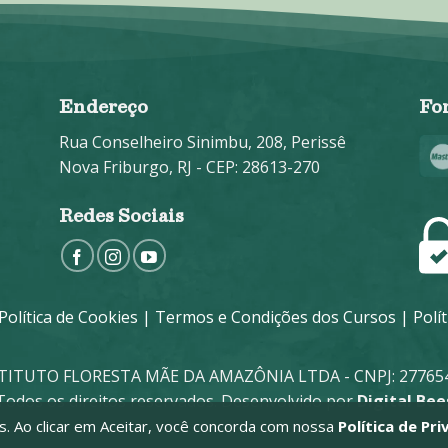
Endereço
Fo
Rua Conselheiro Sinimbu, 208, Perissê
Nova Friburgo, RJ - CEP: 28613-270
Redes Sociais
Política de Cookies
|
Termos e Condições dos Cursos
|
Polí
STITUTO FLORESTA MÃE DA AMAZÔNIA LTDA - CNPJ: 277654
Todos os direitos reservados. Desenvolvido por
Digital Bee
ies. Ao clicar em Aceitar, você concorda com nossa
Política de Pri