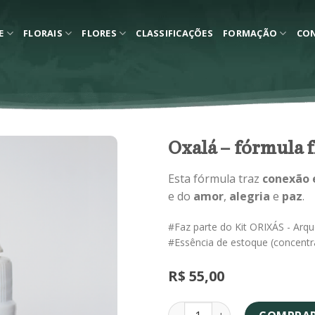
E
FLORAIS
FLORES
CLASSIFICAÇÕES
FORMAÇÃO
CO
Oxalá – fórmula f
Esta fórmula traz
conexão e
e do
amor
,
alegria
e
paz
.
#Faz parte do Kit ORIXÁS - Arq
#Essência de estoque (concentr
R$
55,00
Oxalá - fórmula floral quant