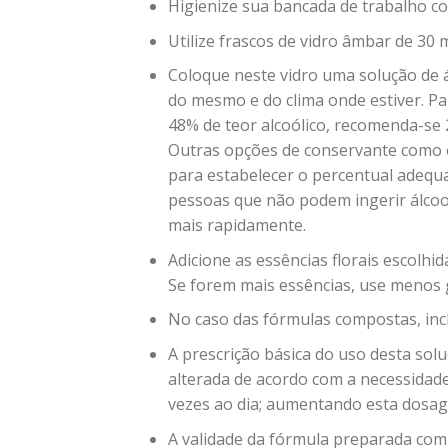
Higienize sua bancada de trabalho co
Utilize frascos de vidro âmbar de 30 
Coloque neste vidro uma solução de á
do mesmo e do clima onde estiver. P
48% de teor alcoólico, recomenda-se 2
Outras opções de conservante como o v
para estabelecer o percentual adequ
pessoas que não podem ingerir álco
mais rapidamente.
Adicione as essências florais escolhi
Se forem mais essências, use menos 
No caso das fórmulas compostas, incl
A prescrição básica do uso desta solu
alterada de acordo com a necessidade 
vezes ao dia; aumentando esta dosage
A validade da fórmula preparada com