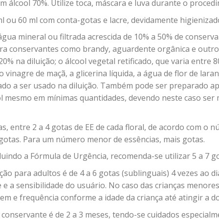
m álcool 70%. Utilize toca, máscara e luva durante o proced
ml ou 60 ml com conta-gotas e lacre, devidamente higienizad
gua mineral ou filtrada acrescida de 10% a 50% de conserva
ara conservantes como brandy, aguardente orgânica e outr
0% na diluição; o álcool vegetal retificado, que varia entr
inagre de maçã, a glicerina líquida, a água de flor de lara
ado a ser usado na diluição. Também pode ser preparado a
ol mesmo em mínimas quantidades, devendo neste caso ser 
das, entre 2 a 4 gotas de EE de cada floral, de acordo com o 
gotas. Para um número menor de essências, mais gotas.
uindo a Fórmula de Urgência, recomenda-se utilizar 5 a 7 go
ção para adultos é de 4 a 6 gotas (sublinguais) 4 vezes ao 
e a sensibilidade do usuário. No caso das crianças menores d
m e frequência conforme a idade da criança até atingir a do
 conservante é de 2 a 3 meses, tendo-se cuidados especialm