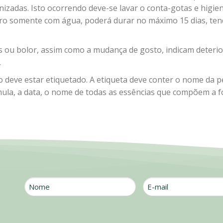
nizadas. Isto ocorrendo deve-se lavar o conta-gotas e higie
aro somente com água, poderá durar no máximo 15 dias, ten
s ou bolor, assim como a mudança de gosto, indicam deterio
.
 deve estar etiquetado. A etiqueta deve conter o nome da 
ula, a data, o nome de todas as essências que compõem a fó
Nome
E-
mail
*