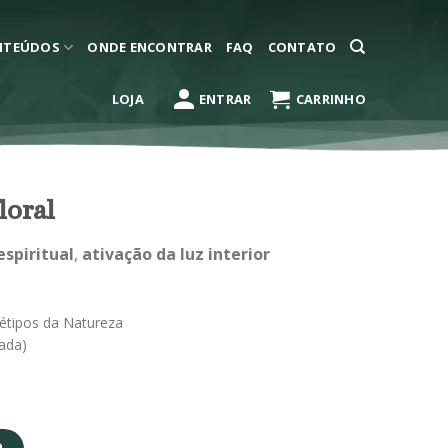
NTEÚDOS
ONDE ENCONTRAR
FAQ
CONTATO
LOJA
ENTRAR
CARRINHO
loral
spiritual
,
ativação da luz interior
uétipos da Natureza
ada)
idade