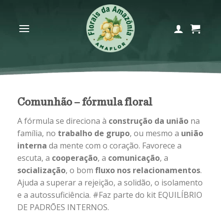
Skip
to
content
Comunhão – fórmula floral
A fórmula se direciona à
construção da união
na
família, no
trabalho de grupo
, ou mesmo a
união
interna
da mente com o coração. Favorece a
escuta, a
cooperação
, a
comunicação
, a
socialização
, o bom
fluxo nos relacionamentos
.
Ajuda a superar a rejeição, a solidão, o isolamento
e a autossuficiência. #Faz parte do kit EQUILÍBRIO
DE PADRŌES INTERNOS.