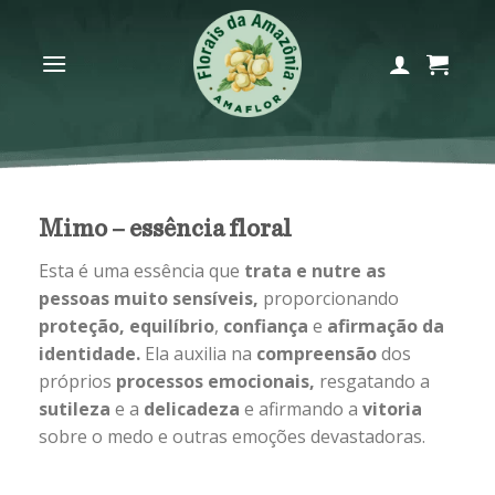
Skip
to
content
Mimo – essência floral
Esta é uma essência que
trata e nutre as
pessoas muito sensíveis,
proporcionando
proteção,
equilíbrio
,
confiança
e
afirmação da
identidade.
Ela auxilia na
compreensão
dos
próprios
processos emocionais,
resgatando a
sutileza
e a
delicadeza
e afirmando a
vitoria
sobre o medo e outras emoções devastadoras.