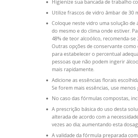
Higienize sua bancada de trabalho co
Utilize frascos de vidro âmbar de 30 
Coloque neste vidro uma solução de á
do mesmo e do clima onde estiver. P
48% de teor alcoólico, recomenda-se 2
Outras opções de conservante como o v
para estabelecer o percentual adequ
pessoas que não podem ingerir álco
mais rapidamente.
Adicione as essências florais escolhi
Se forem mais essências, use menos 
No caso das fórmulas compostas, incl
A prescrição básica do uso desta solu
alterada de acordo com a necessidade 
vezes ao dia; aumentando esta dosage
A validade da fórmula preparada com