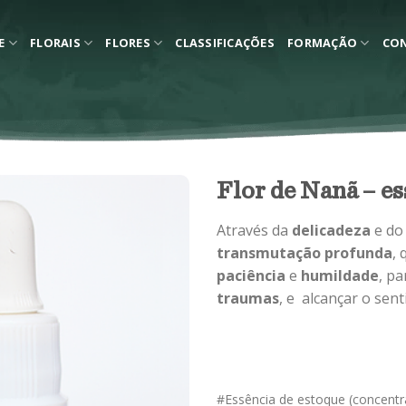
E
FLORAIS
FLORES
CLASSIFICAÇÕES
FORMAÇÃO
CO
Flor de Nanã – es
Através da
delicadeza
e d
transmutação profunda
, 
paciência
e
humildade
, p
traumas
, e alcançar o sen
#Essência de estoque (concentr