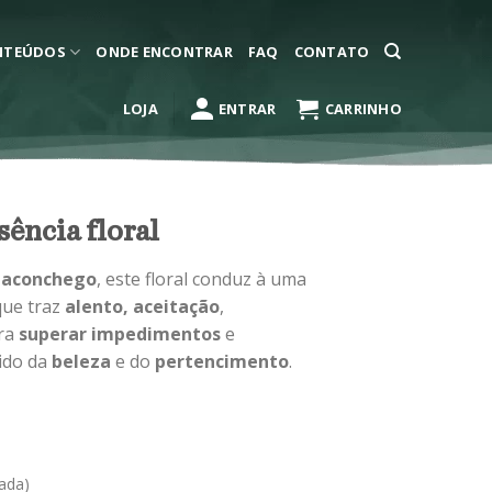
NTEÚDOS
ONDE ENCONTRAR
FAQ
CONTATO
LOJA
ENTRAR
CARRINHO
sência floral
o
aconchego
, este floral conduz à uma
que traz
alento,
aceitação
,
ara
superar impedimentos
e
tido da
beleza
e do
pertencimento
.
ada)