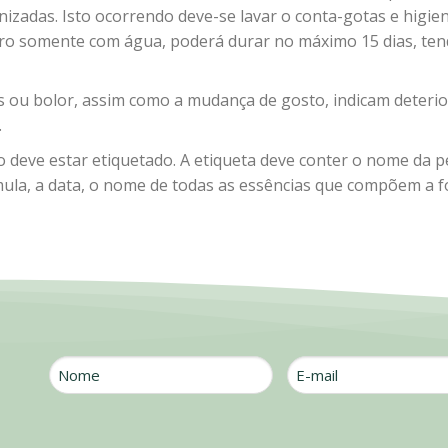
nizadas. Isto ocorrendo deve-se lavar o conta-gotas e higie
aro somente com água, poderá durar no máximo 15 dias, ten
s ou bolor, assim como a mudança de gosto, indicam deterio
.
 deve estar etiquetado. A etiqueta deve conter o nome da 
ula, a data, o nome de todas as essências que compõem a fó
Nome
E-
mail
*