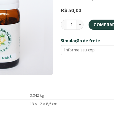
R$
50,00
Flor de Nanã - essência flor
COMPRA
Simulação de frete
0,042 kg
19 × 12 × 8,5 cm