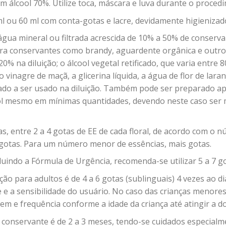
m álcool 70%. Utilize toca, máscara e luva durante o proced
ml ou 60 ml com conta-gotas e lacre, devidamente higienizad
gua mineral ou filtrada acrescida de 10% a 50% de conserva
ara conservantes como brandy, aguardente orgânica e outr
0% na diluição; o álcool vegetal retificado, que varia entr
inagre de maçã, a glicerina líquida, a água de flor de lara
ado a ser usado na diluição. Também pode ser preparado a
ol mesmo em mínimas quantidades, devendo neste caso ser 
das, entre 2 a 4 gotas de EE de cada floral, de acordo com o 
gotas. Para um número menor de essências, mais gotas.
uindo a Fórmula de Urgência, recomenda-se utilizar 5 a 7 go
ção para adultos é de 4 a 6 gotas (sublinguais) 4 vezes ao 
e a sensibilidade do usuário. No caso das crianças menores d
m e frequência conforme a idade da criança até atingir a do
 conservante é de 2 a 3 meses, tendo-se cuidados especialm