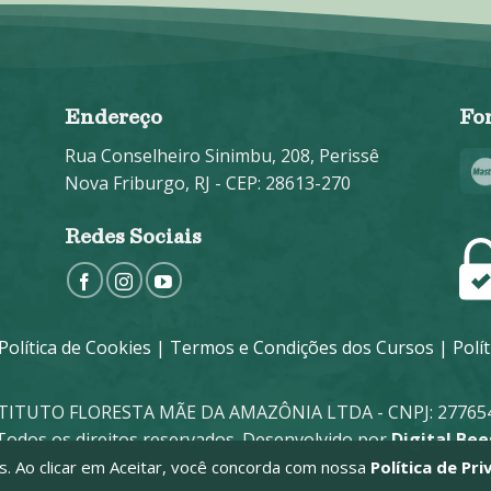
Endereço
Fo
Rua Conselheiro Sinimbu, 208, Perissê
Nova Friburgo, RJ - CEP: 28613-270
Redes Sociais
Política de Cookies
|
Termos e Condições dos Cursos
|
Polí
STITUTO FLORESTA MÃE DA AMAZÔNIA LTDA - CNPJ: 277654
Todos os direitos reservados. Desenvolvido por
Digital Bee
ies. Ao clicar em Aceitar, você concorda com nossa
Política de Pri