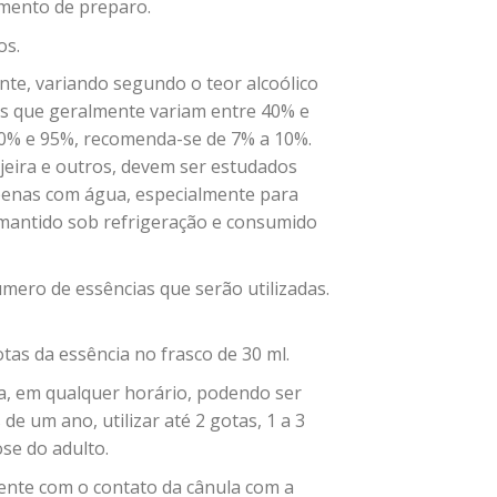
imento de preparo.
os.
nte, variando segundo o teor alcoólico
os que geralmente variam entre 40% e
e 80% e 95%, recomenda-se de 7% a 10%.
njeira e outros, devem ser estudados
penas com água, especialmente para
mantido sob refrigeração e consumido
número de essências que serão utilizadas.
tas da essência no frasco de 30 ml.
dia, em qualquer horário, podendo ser
e um ano, utilizar até 2 gotas, 1 a 3
se do adulto.
ente com o contato da cânula com a