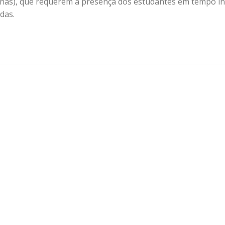
ronas), que requerem a presença dos estudantes em tempo in
das.