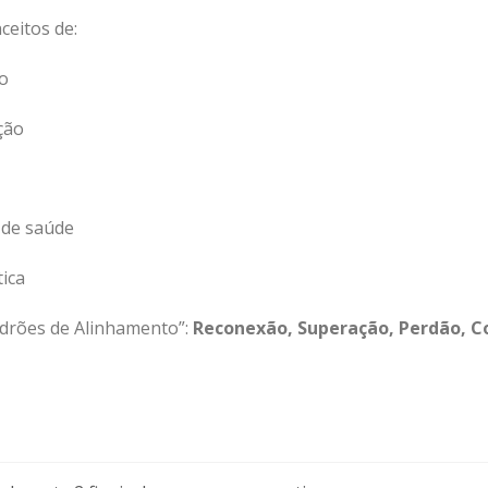
eitos de:
o
ção
de saúde
ica
drões de Alinhamento”:
Reconexão, Superação, Perdão, C
S