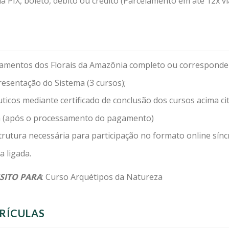
a PIX, boleto, débito ou crédito (Parcelamento em até 12x 
damentos dos Florais da Amazônia completo ou corresponde
resentação do Sistema (3 cursos);
icos mediante certificado de conclusão dos cursos acima ci
a (após o processamento do pagamento)
rutura necessária para participação no formato online síncr
 ligada.
ISITO PARA
: Curso Arquétipos da Natureza
RÍCULAS