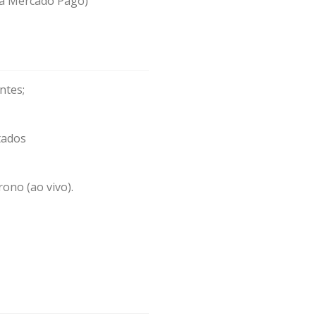
via Mercado Pago)
ntes;
tados
ono (ao vivo).