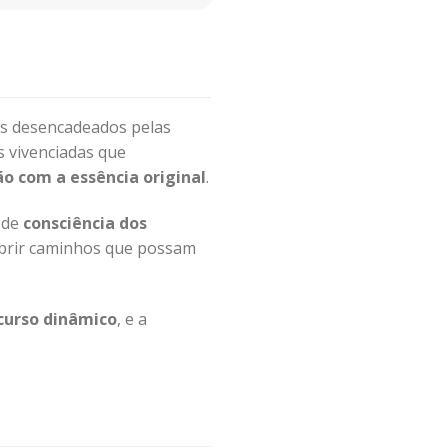
os desencadeados pelas
as vivenciadas que
o com a essência original
.
 de
consciência dos
abrir caminhos que possam
curso dinâmico
, e a