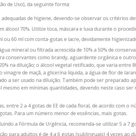
ção de Uso), da seguinte forma:
s adequadas de higiene, devendo-se observar os critérios des
m álcool 70%. Utilize toca, máscara e luva durante o proced
ml ou 60 ml com conta-gotas e lacre, devidamente higienizad
gua mineral ou filtrada acrescida de 10% a 50% de conserva
ara conservantes como brandy, aguardente orgânica e outr
0% na diluição; o álcool vegetal retificado, que varia entr
inagre de maçã, a glicerina líquida, a água de flor de lara
ado a ser usado na diluição. Também pode ser preparado a
ol mesmo em mínimas quantidades, devendo neste caso ser 
das, entre 2 a 4 gotas de EE de cada floral, de acordo com o 
gotas. Para um número menor de essências, mais gotas.
uindo a Fórmula de Urgência, recomenda-se utilizar 5 a 7 go
ção para adultos é de 4 a 6 gotas (sublinguais) 4 vezes ao 