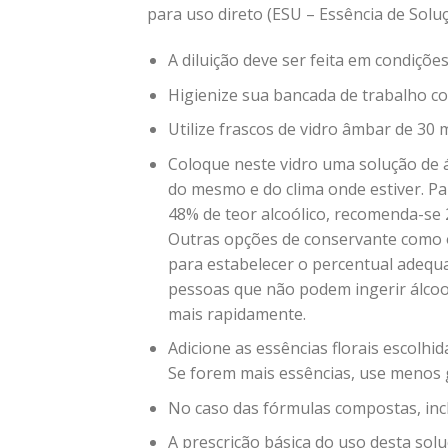
para uso direto (ESU – Essência de Solu
A diluição deve ser feita em condiçõe
Higienize sua bancada de trabalho co
Utilize frascos de vidro âmbar de 30 
Coloque neste vidro uma solução de á
do mesmo e do clima onde estiver. P
48% de teor alcoólico, recomenda-se 2
Outras opções de conservante como o v
para estabelecer o percentual adequ
pessoas que não podem ingerir álco
mais rapidamente.
Adicione as essências florais escolhi
Se forem mais essências, use menos 
No caso das fórmulas compostas, incl
A prescrição básica do uso desta solu