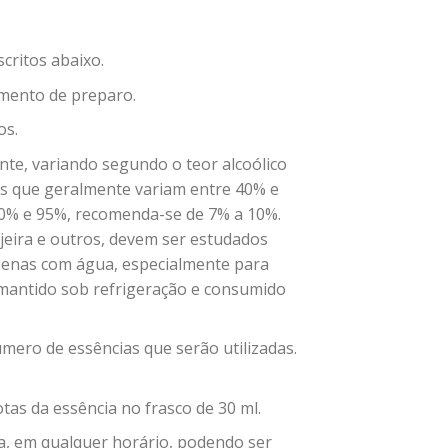
critos abaixo.
imento de preparo.
os.
nte, variando segundo o teor alcoólico
os que geralmente variam entre 40% e
e 80% e 95%, recomenda-se de 7% a 10%.
njeira e outros, devem ser estudados
penas com água, especialmente para
mantido sob refrigeração e consumido
número de essências que serão utilizadas.
tas da essência no frasco de 30 ml.
dia, em qualquer horário, podendo ser