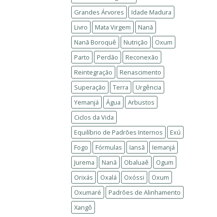
Grandes Árvores
Idade Madura
Livro
Mata Virgem
Nanã
Nanã Boroquê
Nutrição
Oxum
Parto
Perdão
Reconexão
Reintegração
Renascimento
Superação
Terra
Urgência
Yemanjá
Água
Arbustos
Ciclos da Vida
Equilíbrio de Padrões Internos
Exú
Fogo
Fórmulas
Iansã
Iemanjá
Jurema
Nanã
Obaluaê
Ogum
Orixás
Oxalá
Oxóssi
Oxum
Oxumaré
Padrões de Alinhamento
Xangô