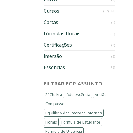
Cursos
(17)
Cartas
(1)
Fórmulas Florais
(51)
Certificações
(3)
Imersão
(5)
Essências
(69)
FILTRAR POR ASSUNTO
2º Chakra
Adolescência
Ancião
Compasso
Equilíbrio dos Padrões Internos
Florais
Fórmula de Estudante
Fórmula de Urgência