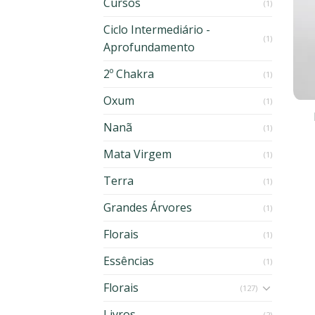
Cursos
(1)
Ciclo Intermediário -
(1)
Aprofundamento
2º Chakra
(1)
Oxum
(1)
Nanã
(1)
Mata Virgem
(1)
Terra
(1)
Grandes Árvores
(1)
Florais
(1)
Essências
(1)
Florais
(127)
Livros
(2)