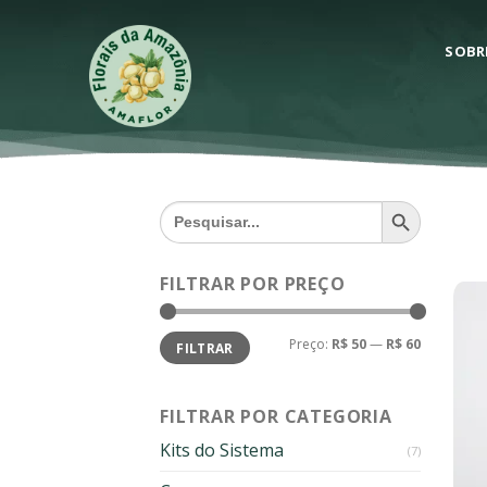
Skip
to
SOBR
content
SEARCH BUTTON
Search
for:
FILTRAR POR PREÇO
Preço
Preço
Preço:
R$ 50
—
R$ 60
FILTRAR
mínimo
máximo
FILTRAR POR CATEGORIA
Kits do Sistema
(7)