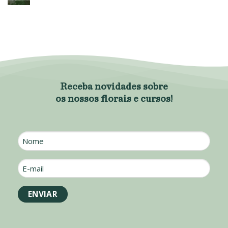
Receba novidades sobre
os nossos florais e cursos!
Nome
E-
mail
*