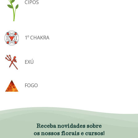
CIPÓS
,
1º CHAKRA
,
EXÚ
,
FOGO
Receba novidades sobre
os nossos florais e cursos!