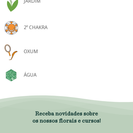
JARDIM
,
2º CHAKRA
,
OXUM
,
ÁGUA
Receba novidades sobre
os nossos florais e cursos!