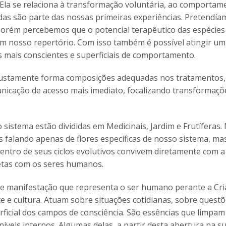
Ela se relaciona à transformação voluntária, ao comportam
adas são parte das nossas primeiras experiências. Pretendíam
 porém percebemos que o potencial terapêutico das espécies 
em nosso repertório. Com isso também é possível atingir u
 mais conscientes e superficiais de comportamento.
 justamente forma composições adequadas nos tratamentos, 
cação de acesso mais imediato, focalizando transformações
o sistema estão divididas em Medicinais, Jardim e Frutíferas.
 falando apenas de flores específicas de nosso sistema, m
dentro de seus ciclos evolutivos convivem diretamente com 
etas com os seres humanos.
e manifestação que representa o ser humano perante a Cria
 e cultura. Atuam sobre situações cotidianas, sobre quest
erficial dos campos de consciência. São essências que limpa
veis internos. Algumas delas, a partir desta abertura na su