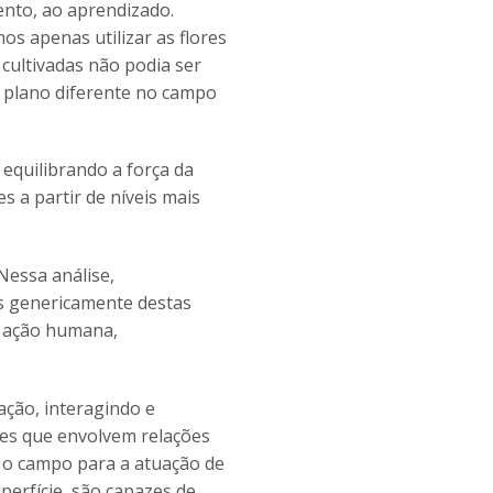
ento, ao aprendizado.
os apenas utilizar as flores
cultivadas não podia ser
m plano diferente no campo
equilibrando a força da
 a partir de níveis mais
 Nessa análise,
as genericamente destas
a ação humana,
ção, interagindo e
ões que envolvem relações
m o campo para a atuação de
perfície, são capazes de