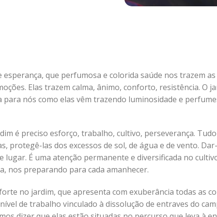
 esperança, que perfumosa e colorida saúde nos trazem as f
ções. Elas trazem calma, ânimo, conforto, resistência. O ja
a para nós como elas vêm trazendo luminosidade e perfum
dim é preciso esforço, trabalho, cultivo, perseverança. Tudo
s, protegê-las dos excessos de sol, de água e de vento. Dar-
 lugar. É uma atenção permanente e diversificada no cultivo
a, nos preparando para cada amanhecer.
 forte no jardim, que apresenta com exuberância todas as cor
 nível de trabalho vinculado à dissolução de entraves do cam
s dizer que elas estão situadas no percurso que leva à en