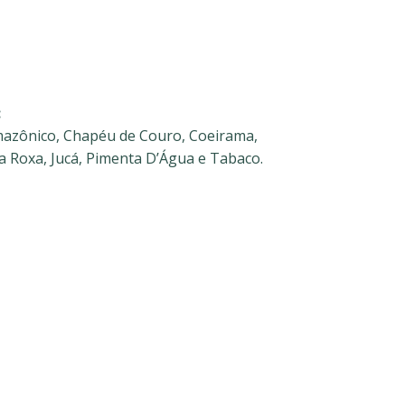
:
azônico, Chapéu de Couro, Coeirama,
a Roxa, Jucá,
Pimenta D’Água e Tabaco.