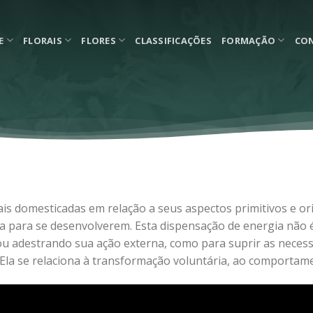
E
FLORAIS
FLORES
CLASSIFICAÇÕES
FORMAÇÃO
CO
mais domesticadas em relação a seus aspectos primitivos e o
 para se desenvolverem. Esta dispensação de energia não é
ou adestrando sua ação externa, como para suprir as nece
Ela se relaciona à transformação voluntária, ao comportam