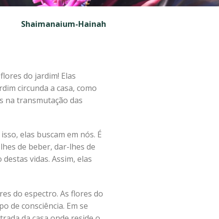
Shaimanaium-Hainah
lores do jardim! Elas
rdim circunda a casa, como
es na transmutação das
 isso, elas buscam em nós. É
lhes de beber, dar-lhes de
 destas vidas. Assim, elas
es do espectro. As flores do
po de consciência. Em se
trada da casa onde reside o