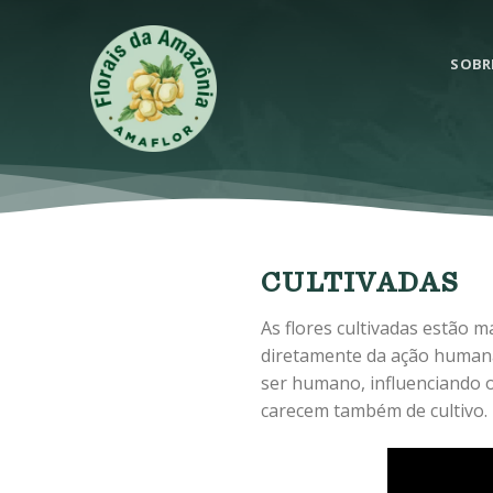
Skip
to
SOBR
content
CULTIVADAS
As flores cultivadas estão 
diretamente da ação humana
ser humano, influenciando 
carecem também de cultivo. 