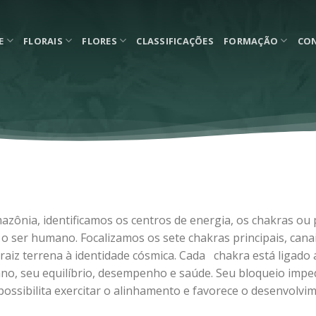
E
FLORAIS
FLORES
CLASSIFICAÇÕES
FORMAÇÃO
CO
azônia, identificamos os centros de energia, os chakras ou 
o ser humano. Focalizamos os sete chakras principais, canai
aiz terrena à identidade cósmica. Cada chakra está ligado 
o, seu equilíbrio, desempenho e saúde. Seu bloqueio impede
possibilita exercitar o alinhamento e favorece o desenvolvi