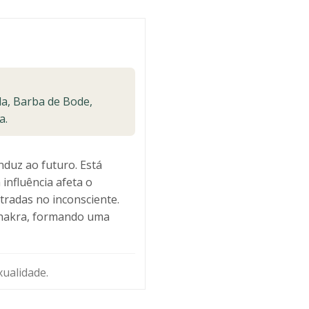
la, Barba de Bode,
a.
nduz ao futuro. Está
 influência afeta o
tradas no inconsciente.
 chakra, formando uma
xualidade.