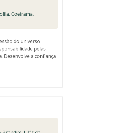
lila, Coeirama,
ressão do universo
esponsabilidade pelas
a. Desenvolve a confiança
 Brandim, Lilás da