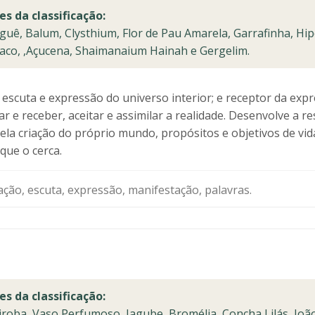
es da classificação:
uê, Balum, Clysthium, Flor de Pau Amarela, Garrafinha, Hipo
aco, ,Açucena, Shaimanaium Hainah e Gergelim.
escuta e expressão do universo interior; e receptor da exp
ar e receber, aceitar e assimilar a realidade. Desenvolve a r
ela criação do próprio mundo, propósitos e objetivos de vid
ue o cerca.
ção, escuta, expressão, manifestação, palavras.
es da classificação:
roba, Vaso Perfumoso, Jagube, Bromélia, Concha Lilás, João