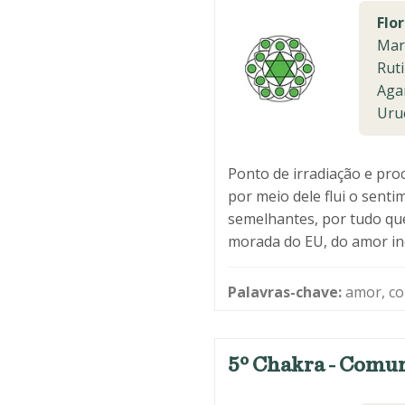
Flor
Mar
Ruti
Aga
Uru
Ponto de irradiação e pro
por meio dele flui o sent
semelhantes, por tudo que
morada do EU, do amor inc
Palavras-chave:
amor, co
5º Chakra - Comu