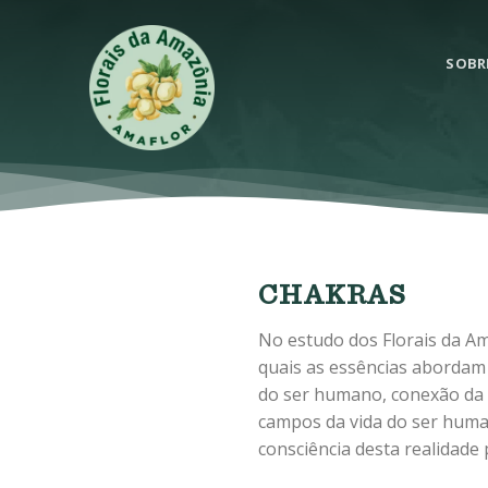
Skip
to
SOBR
content
CHAKRAS
No estudo dos Florais da Am
quais as essências abordam 
do ser humano, conexão da r
campos da vida do ser human
consciência desta realidade 