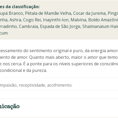
es da classificação:
upá Branco, Pétala de Mamãe Velha, Cocar da Jurema, Pingo
nha, Ashra, Cogo Rei, Inayinthi-Ion, Malvina, Boldo Amazôn
rradinho, Cambraia, Espada de São Jorge, Shaimanaium Hai
cum.
cessamento do sentimento original e puro, da energia amor
imento de amor. Quanto mais aberto, maior o amor que temos
 nos cerca. É a ponte para os níveis superiores de consciênc
ondicional e da pureza.
mpaixão, receptividade, acolhimento.
nicação